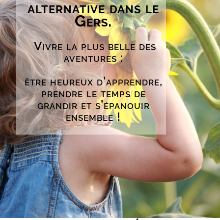
alternative
dans le
Gers.
Vivre la plus belle des
aventures :
ê
tre heureux d’apprendre,
prendre le temps de
grandir
et s’épanouir
ensemble !